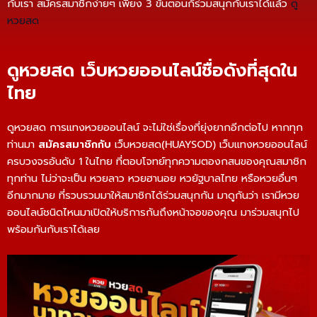
กับเรา สมัครสมาชิกง่ายๆ เพียง 3 ขั้นตอนก็ร่วมสนุกกับเราได้แล้ว
ดู
หวยสด
ดูหวยสด
เว็บหวยออนไลน์ชื่อดังที่สุดใน
ไทย
ดูหวยสด การแทงหวยออนไลน์ จะไม่ใช่เรื่องที่ยุ่งยากอีกต่อไป หากทุก
ท่านมา
สมัครสมาชิกกับ
เว็บหวยสด(HUAYSOD) เว็บแทงหวยออนไลน์
ครบวงจรอันดับ 1 ในไทย ที่ตอบโจทย์ทุกความตองกสนของคุณสมาชิก
ทุกท่าน ไม่ว่าจะเป็น หวยลาว หวยฮานอย หวยัฐบาลไทย หรือหวยอื่นๆ
อีกมากมาย ที่รวบรวมมาให้สมาชิกได้ร่วมสนุกกัน มาดูกันว่า เรามีหวย
ออนไลน์ชนิดไหนมาเปิดให้บริการกันถึงหน้าจอของคุณ มาร่วมสนุกไป
พร้อมกันกับเราได้เลย