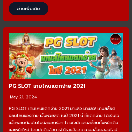
อ่านเพิ่มเติม
PG SLOT เกมไหนแตกง่าย 2021
May 21, 2024
PG SLOT เกมไหนแตกง่าย 2021 มาแล้ว มาแล้ว! เกมสล็อต
ออนไลน์ของค่าย เว็บหวยสด ในปี 2021 นี้ ที่แตกง่าย ได้เงินไว
แจ็คพอตก้อนโตโบนัสออกรัวๆ โดนใจนักเล่นสล็อตทั้งหน้าเดิม
และหน้าใหม่ โดยปกติแล้วการได้รางวัลจากเกมสล็อตออนไลน์