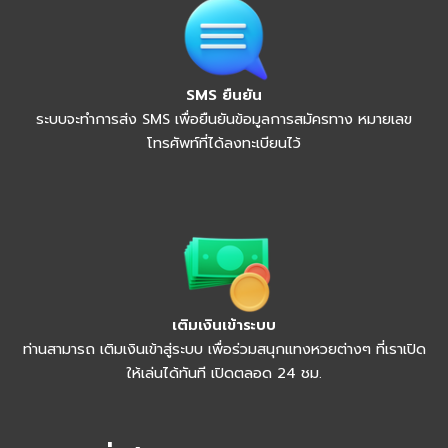
SMS ยืนยัน
ระบบจะทำการส่ง SMS เพื่อยืนยันข้อมูลการสมัครทาง หมายเลข
โทรศัพท์ที่ได้ลงทะเบียนไว้
เติมเงินเข้าระบบ
ท่านสามารถ เติมเงินเข้าสู่ระบบ เพื่อร่วมสนุกแทงหวยต่างๆ ที่เราเปิด
ให้เล่นได้ทันที เปิดตลอด 24 ชม.