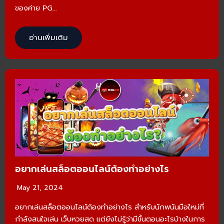
ของค่าย PG…
อ่านเพิ่มเติม
อยากเล่นสล็อตออนไลน์ต้องทำอย่างไร
May 21, 2024
อยากเล่นสล็อตออนไลน์ต้องทำอย่างไร สำหรับนักพนันมือใหม่ที่
กำลังสนใจเล่น เว็บหวยสด แต่ยังไม่รู้ว่ามีขั้นตอนอะไรบ้างในการ