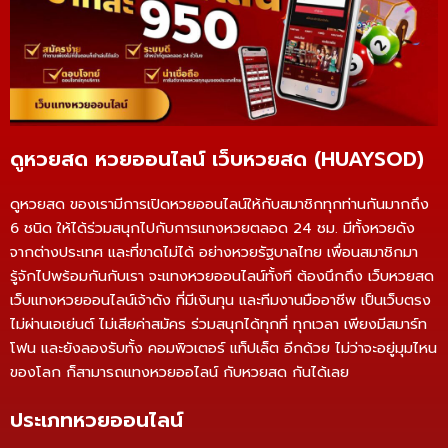
ดูหวยสด
หวยออนไลน์ เว็บหวยสด (HUAYSOD)
ดูหวยสด ของเรามีการเปิดหวยออนไลน์ให้กับสมาชิกทุกท่านกันมากถึง
6 ชนิด ให้ได้ร่วมสนุกไปกับการแทงหวยตลอด 24 ชม. มีทั้งหวยดัง
จากต่างประเทศ และที่ขาดไม่ได้ อย่างหวยรัฐบาลไทย เพื่อนสมาชิกมา
รู้จักไปพร้อมกันกับเรา จะแทงหวยออนไลน์ทั้งที ต้องนึกถึง เว็บหวยสด
เว็บแทงหวยออนไลน์เจ้าดัง ที่มีเงินทุน และทีมงานมืออาชีพ เป็นเว็บตรง
ไม่ผ่านเอเย่นต์ ไม่เสียค่าสมัคร ร่วมสนุกได้ทุกที่ ทุกเวลา เพียงมีสมาร์ท
โฟน และยังลองรับทั้ง คอมพิวเตอร์ แท็ปเล็ต อีกด้วย ไม่ว่าจะอยู่มุมไหน
ของโลก ก็สามารถแทงหวยออไลน์ กับหวยสด กันได้เลย
ประเภทหวยออนไลน์