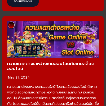
อ่านเพิ่มเติม
ความแตกต่างระหว่างเกมออนไลน์กับเกมสล็อต
ออนไลน์
May 21, 2024
ความแตกต่างระหว่างเกมออนไลน์กับเกมสล็อตออนไลน์ ถ้าหาก
พูดถึงเรื่องความแตกต่างระหว่างเกมออนไลน์กับเกม เว็บหวย
สด นั้น ต้องบอกเลยว่ามีความแตกต่างกันอยู่หลายประการด้วย
กัน โดยเกมออนไลน์นั้น เป็นเกมที่เล่นบนเครือข่ายอินเตอร์เน็ต ซึ่ง