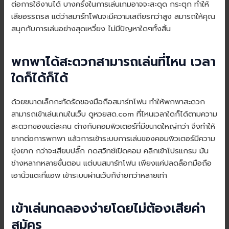
ต่อการใช้งานได้ บางครั้งในการเล่นเกมอาจจะสะดุด กระตุก ทำให้
เสียอรรถรส แต่ว่าสมาร์ทโฟนจะมีความเสถียรกว่าสูง สมารถให้คุณ
สนุกกับการเล่นอย่างสุดเหวี่ยง ไม่มีปัญหาใดๆทั้งสิ้น
พกพาได้สะดวกสามารถเล่นที่ไหน เวลา
ใดก็ได้ก็ได้
ด้วยขนาดเล็กกะทัดรัดของมือถือสมาร์ทโฟน ทำให้พกพาสะดวก
สามารถเข้าเล่นเกมในเว็บ ดูหวยสด.com ที่ไหนเวลาใดก็ได้ตามความ
สะดวกของแต่ละคน ต่างกับคอมพิวเตอร์ที่มีขนาดใหญ่กว่า จึงทำให้
ยากต่อการพกพา แล้วการเข้าระบบการเล่นของคอมพิวเตอร์มีความ
ยุ่งยาก กว่าจะเสียบปลั๊ก กดสวิทช์เปิดคอม คลิกเข้าโปรแกรม มัน
ช่างหลากหลายขั้นตอน แต่บนสมาร์ทโฟน เพียงแค่ปลดล็อกมือถือ
เอานิ้วแตะที่แอพ เข้าระบบผ่านเว็บก็ง่ายกว่าหลายเท่า
เข้าเล่นทดลองง่ายโดยไม่ต้องเสียค่า
สมัคร