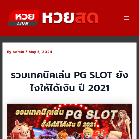
Skip
to
content
Main
Men
By
admin
/
May 5, 2024
รวมเทคนิคเล่น PG SLOT ยัง
ไงให้ได้เงิน ปี 2021