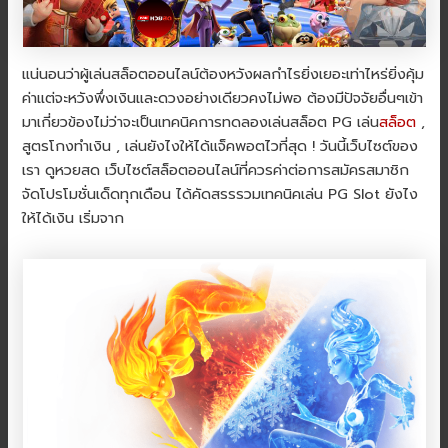
แน่นอนว่าผู้เล่นสล็อตออนไลน์ต้องหวังผลกำไรยิ่งเยอะเท่าไหร่ยิ่งคุ้ม
ค่าแต่จะหวังพึ่งเงินและดวงอย่างเดียวคงไม่พอ ต้องมีปัจจัยอื่นๆเข้า
มาเกี่ยวข้องไม่ว่าจะเป็นเทคนิคการทดลองเล่นสล็อต PG เล่น
สล็อต
,
สูตรโกงทำเงิน , เล่นยังไงให้ได้แจ็คพอตไวที่สุด ! วันนี้เว็บไซต์ของ
เรา ดูหวยสด เว็บไซต์สล็อตออนไลน์ที่ควรค่าต่อการสมัครสมาชิก
จัดโปรโมชั่นเด็ดทุกเดือน ได้คัดสรรรวมเทคนิคเล่น PG Slot ยังไง
ให้ได้เงิน เริ่มจาก