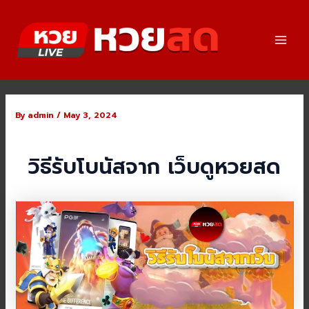
Skip
to
content
Main
Men
By
admin
/
May 3, 2024
วิธีรับโบนัสจาก เว็บดูหวยสด