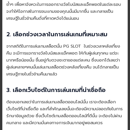
ซ้ำๆ เพื่อหาจังหวะในการออกรางวัลโบนัสและแจ็คพอตในแต่ละรอบ
จะทำให้โอกาสในการชนะเกมของคุณนั้นมีมากขึ้น และกลายเป็น
เศรษฐีในชั่วข้ามคืนดั่งที่คาดหวังได้แน่นอน
2. เลือกช่วงเวลาในการเล่นเกมที่เหมาะสม
จากสถิติในการเล่นเกมสล็อตนั้น PG SLOT ในช่วงเวลาหลังเที่ยง
คืน จะมีการแจกรางวัลโบนัสและแจ็คพอต ให้กับผู้เล่นทุกคน แต่จะ
มากหรือน้อยนั้น ขึ้นอยู่กับดวงชะตาของแต่ละคน ซึ่งบอกได้เลยว่า
ผู้เล่นหลายๆคนนั้นเล่นเกมสล็อตช่วงหลังเที่ยงคืน จนได้กลายเป็น
เศรษฐีภายในชั่วข้ามคืนมาแล้ว
3. เลือกเว็บไซต์ในการเล่นเกมที่น่าเชื่อถือ
ต้องบอกเลยว่าในการเล่นเกมสล็อตออนไลน์นั้น เราจะต้องเลือก
เว็บไซต์ที่น่าเชื่อถือ และที่สำคัญเลยนั้นจะต้องมีความปลอดภัยในการ
รักษาข้อมูลด้วย ซึ่งเว็บไซต์เกมสล็อตออนไลน์ที่ดีนั้น จะต้องไม่ผ่าน
คนกลาง และมีความมั่นคงทางการเงินมากอยู่พอสมควร