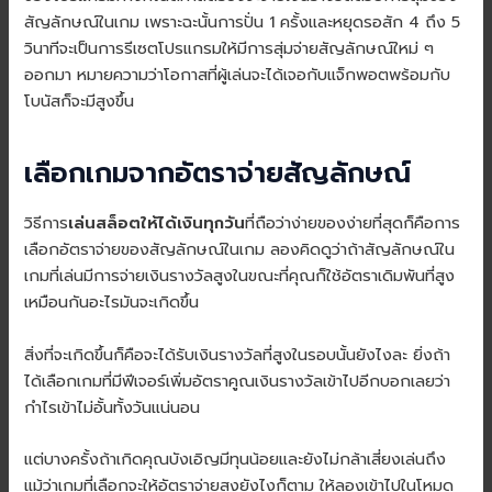
สัญลักษณ์ในเกม เพราะฉะนั้นการปั่น 1 ครั้งและหยุดรอสัก 4 ถึง 5
วินาทีจะเป็นการรีเซตโปรแกรมให้มีการสุ่มจ่ายสัญลักษณ์ใหม่ ๆ
ออกมา หมายความว่าโอกาสที่ผู้เล่นจะได้เจอกับแจ็กพอตพร้อมกับ
โบนัสก็จะมีสูงขึ้น
เลือกเกมจากอัตราจ่ายสัญลักษณ์
วิธีการ
เล่นสล็อตให้ได้เงินทุกวัน
ที่ถือว่าง่ายของง่ายที่สุดก็คือการ
เลือกอัตราจ่ายของสัญลักษณ์ในเกม ลองคิดดูว่าถ้าสัญลักษณ์ใน
เกมที่เล่นมีการจ่ายเงินรางวัลสูงในขณะที่คุณก็ใช้อัตราเดิมพันที่สูง
เหมือนกันอะไรมันจะเกิดขึ้น
สิ่งที่จะเกิดขึ้นก็คือจะได้รับเงินรางวัลที่สูงในรอบนั้นยังไงละ ยิ่งถ้า
ได้เลือกเกมที่มีฟีเจอร์เพิ่มอัตราคูณเงินรางวัลเข้าไปอีกบอกเลยว่า
กำไรเข้าไม่อั้นทั้งวันแน่นอน
แต่บางครั้งถ้าเกิดคุณบังเอิญมีทุนน้อยและยังไม่กล้าเสี่ยงเล่นถึง
แม้ว่าเกมที่เลือกจะให้อัตราจ่ายสูงยังไงก็ตาม ให้ลองเข้าไปในโหมด