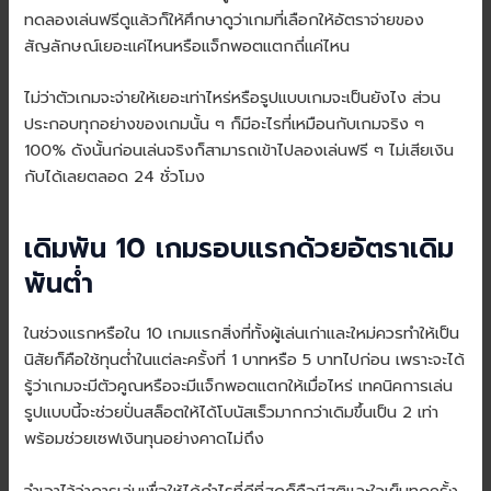
ทดลองเล่นฟรีดูแล้วก็ให้ศึกษาดูว่าเกมที่เลือกให้อัตราจ่ายของ
สัญลักษณ์เยอะแค่ไหนหรือแจ็กพอตแตกถี่แค่ไหน
ไม่ว่าตัวเกมจะจ่ายให้เยอะเท่าไหร่หรือรูปแบบเกมจะเป็นยังไง ส่วน
ประกอบทุกอย่างของเกมนั้น ๆ ก็มีอะไรที่เหมือนกับเกมจริง ๆ
100% ดังนั้นก่อนเล่นจริงก็สามารถเข้าไปลองเล่นฟรี ๆ ไม่เสียเงิน
กับได้เลยตลอด 24 ชั่วโมง
เดิมพัน 10 เกมรอบแรกด้วยอัตราเดิม
พันต่ำ
ในช่วงแรกหรือใน 10 เกมแรกสิ่งที่ทั้งผู้เล่นเก่าและใหม่ควรทำให้เป็น
นิสัยก็คือใช้ทุนต่ำในแต่ละครั้งที่ 1 บาทหรือ 5 บาทไปก่อน เพราะจะได้
รู้ว่าเกมจะมีตัวคูณหรือจะมีแจ็กพอตแตกให้เมื่อไหร่ เทคนิคการเล่น
รูปแบบนี้จะช่วยปั่นสล็อตให้ได้โบนัสเร็วมากกว่าเดิมขึ้นเป็น 2 เท่า
พร้อมช่วยเซฟเงินทุนอย่างคาดไม่ถึง
จำเอาไว้ว่าการเล่นเพื่อให้ได้กำไรที่ดีที่สุดก็คือมีสติและใจเย็นทุกครั้ง