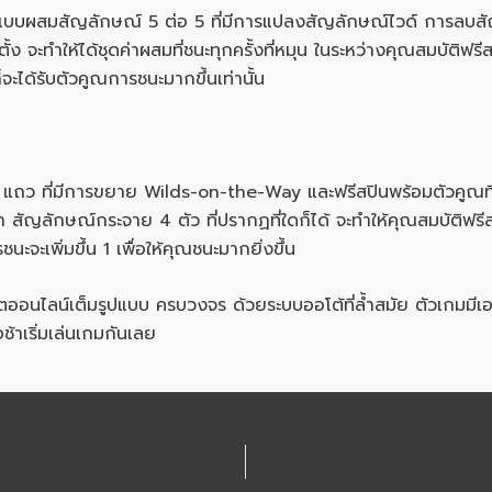
ตแบบผสมสัญลักษณ์ 5 ต่อ 5 ที่มีการแปลงสัญลักษณ์ไวด์ การลบสั
้ง จะทำให้ได้ชุดค่าผสมที่ชนะทุกครั้งที่หมุน ในระหว่างคุณสมบัติฟ
ะได้รับตัวคูณการชนะมากขึ้นเท่านั้น
ถว ที่มีการขยาย Wilds-on-the-Way และฟรีสปินพร้อมตัวคูณที่เพิ่
 สัญลักษณ์กระจาย 4 ตัว ที่ปรากฏที่ใดก็ได้ จะทำให้คุณสมบัติฟรีสป
ะเพิ่มขึ้น 1 เพื่อให้คุณชนะมากยิ่งขึ้น
ออนไลน์เต็มรูปแบบ ครบวงจร ด้วยระบบออโต้ที่ล้ำสมัย ตัวเกมมีเอ
้าเริ่มเล่นเกมกันเลย