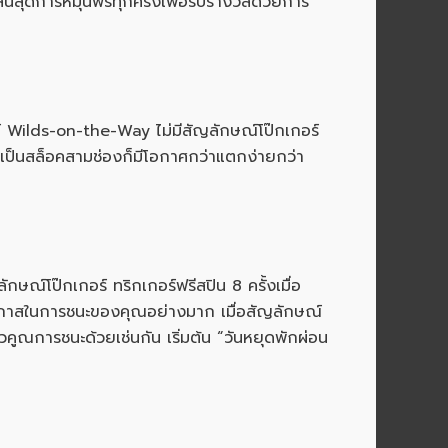
ดการหมุนฟรีทุกครั้งเพื่อรับรางวัลด้วยการ
ษณ์ Wilds-on-the-Way ไม่มีสัญลักษณ์โป๊กเกอร์
เป็นสล็อคสามช่องก็มีโอกาศกว่าแตกง่ายกว่า
กษณ์โป๊กเกอร์ ทริกเกอร์ฟรีสปิน 8 ครั้งเมื่อ
มโอกาสในการชนะของคุณอย่างมาก เมื่อสัญลักษณ์
มตัวคูณการชนะด้วยเช่นกัน เริ่มต้น “วันหยุดพักผ่อน