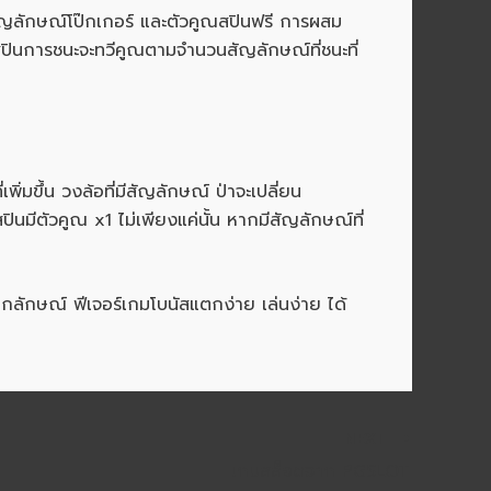
ญลักษณ์โป๊กเกอร์ และตัวคูณสปินฟรี การผสม
รีสปินการชนะจะทวีคูณตามจำนวนสัญลักษณ์ที่ชนะที่
มขึ้น วงล้อที่มีสัญลักษณ์ ป่าจะเปลี่ยน
ินมีตัวคูณ x1 ไม่เพียงแค่นั้น หากมีสัญลักษณ์ที่
กลักษณ์ ฟีเจอร์เกมโบนัสแตกง่าย เล่นง่าย ได้
NEXT
เกมสล็อตจาก PGSLOT