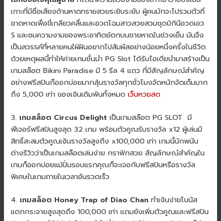
เกาะที่มีชื่อเสียงด้านหาดทรายสวยระยิบระยับ ผู้คนมักจะไปรวมตัวที่
ชาดหาดเพื่อขี่เกลียวคลื่นและอวดโฉมสาวสวยสวมชุดบิกินีอวดเอว
S และชมความงามของพระอาทิตย์ตกบนชายหาดในช่วงเย็น มันจึง
เป็นสวรรค์ที่หลายคนใฝ่ฝันอยากไปสัมผัสอย่างน้อยหนึ่งครั้งในชีวิต
ด้วยเหตุผลนี้ทำให้ค่ายเกมชั้นนำ PG Slot ได้รับไอเดียนำมาสร้างเป็น
เกมสล็อต Bikini Paradise มี 5 รีล 4 แถว ที่มีสัญลักษณ์สำคัญ
อย่างฟรีสปินก็ออกบ่อยมากลุ้นรางวัลทุกชั่วโมงจัดหนักจัดเต็มมาก
ถึง 5,000 เท่า ของเงินเดิมพันทั้งหมด
เว็บหวยสด
3.
เกมสล็อต Circus Delight
เป็นเกมสล็อต PG SLOT มี
ฟีเจอร์ฟรีสปินสูงสุด 32 เกม พร้อมตัวคูณรับรางวัล x12 ผู้เล่นมี
สิทธิ์สะสมตัวคูณเงินรางวัลสูงถึง x100,000 เท่า เกมนี้นักพนัน
ต่างรีวิวว่าเป็นเกมสล็อตเล่นง่าย กราฟิกสวย สัญลักษณ์สำคัญใน
เกมก็ออกบ่อยแม้ปั่นรอบแรกคุณก็จะเจอกับฟรีสปินหรือรางวัล
พิเศษในเกมภายในเวลาอันรวดเร็ว
4.
เกมสล็อต Honey Trap of Diao Chan
ทำเงินง่ายโบนัส
แตกกระจายสูงสุดถึง 100,000 เท่า แถมยังเพิ่มตัวคูณและฟรีสปิน