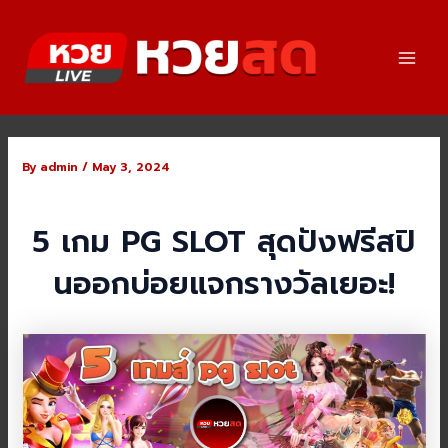
Skip
to
content
Main
Men
By
admin
/
May 3, 2024
5 เกม PG SLOT สุดปังฟรีสปิ
นออกบ่อยแจกรางวัลเยอะ!