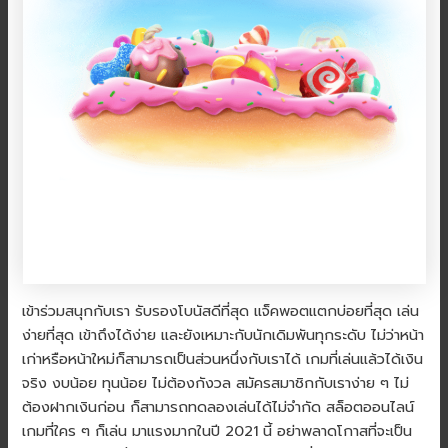
เข้าร่วมสนุกกับเรา รับรองโบนัสดีที่สุด แจ็คพอตแตกบ่อยที่สุด เล่น
ง่ายที่สุด เข้าถึงได้ง่าย และยังเหมาะกับนักเดิมพันทุกระดับ ไม่ว่าหน้า
เก่าหรือหน้าใหม่ก็สามารถเป็นส่วนหนึ่งกับเราได้ เกมที่เล่นแล้วได้เงิน
จริง งบน้อย ทุนน้อย ไม่ต้องกังวล สมัครสมาชิกกับเราง่าย ๆ ไม่
ต้องฝากเงินก่อน ก็สามารถทดลองเล่นได้ไม่จำกัด สล็อตออนไลน์
เกมที่ใคร ๆ ก็เล่น มาแรงมากในปี 2021 นี้ อย่าพลาดโกาสที่จะเป็น