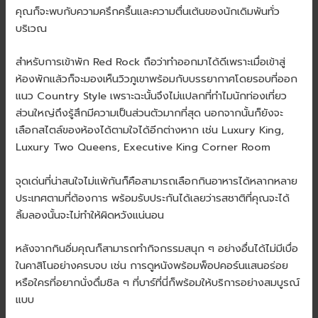
คุณก็จะพบกับความครึกครื้นและความตื่นเต้นของนักเดิมพันทั่ว
บริเวณ
สำหรับการเข้าพัก Red Rock ถือว่าทำออกมาได้ดีเพราะเมื่อเข้าสู่
ห้องพักแล้วก็จะมองเห็นวิวภูเขาพร้อมกับบรรยากาศโดยรอบที่ออก
แนว Country Style เพราะฉะนั้นจึงไม่แปลกที่ทำไมนักท่องเที่ยว
ส่วนใหญ่ถึงรู้สึกมีความเป็นส่วนตัวมากที่สุด นอกจากนั้นก็ยังจะ
เลือกสไตล์ของห้องได้ตามใจได้อีกต่างหาก เช่น Luxury King,
Luxury Two Queens, Executive King Corner Room
จุดเด่นที่น่าสนใจไม่แพ้กันก็คือสามารถเลือกกินอาหารได้หลากหลาย
ประเทศตามที่ต้องการ พร้อมรับประกันได้เลยว่ารสชาติที่คุณจะได้
ลิ้มลองนั้นจะไม่ทำให้ผิดหวังแน่นอน
หลังจากกินอิ่มคุณก็สามารถทำกิจกรรมสนุก ๆ อย่างอื่นได้ไม่มีเบื่อ
ในคาสิโนอย่างครบจบ เช่น การดูหนังพร้อมพ็อปคอร์นแสนอร่อย
หรือใครที่อยากนั่งดื่มชิล ๆ ที่บาร์ที่นี่ก็พร้อมให้บริการอย่างสมบูรณ์
แบบ