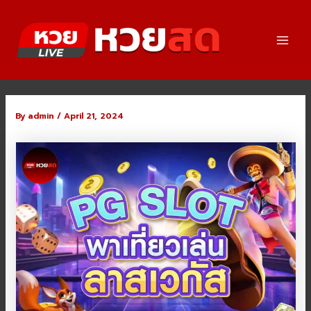
Skip
to
content
Main
Men
By
admin
/
April 21, 2024