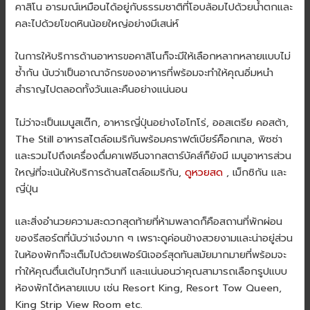
คาสิโน อารมณ์เหมือนได้อยู่กับธรรมชาติที่โอบล้อมไปด้วยน้ำตกและ
คละไปด้วยโขดหินน้อยใหญ่อย่างมีเสน่ห์
ในการให้บริการด้านอาหารขอคาสิโนก็จะมีให้เลือกหลากหลายแบบไม่
ซ้ำกัน นับว่าเป็นอาณาจักรของอาหารที่พร้อมจะทำให้คุณอิ่มหนำ
สำราญไปตลอดทั้งวันและคืนอย่างแน่นอน
ไม่ว่าจะเป็นเมนูสเต๊ก, อาหารญี่ปุ่นอย่างโอโทโร่, ออสเตรีย คอสต้า,
The Still อาหารสไตล์อเมริกันพร้อมคราฟต์เบียร์ค็อกเทล, พิซซ่า
และรวมไปถึงเครื่องดื่มคาเฟอีนจากสตาร์บัคส์ก็ยังมี เมนูอาหารส่วน
ใหญ่ที่จะเน้นให้บริการด้านสไตล์อเมริกัน,
ดูหวยสด
, เม็กซิกัน และ
ญี่ปุ่น
และสิ่งอำนวยความสะดวกสุดท้ายที่ห้ามพลาดก็คือสถานที่พักผ่อน
ของรีสอร์ตที่นับว่าเจ๋งมาก ๆ เพราะดูค่อนข้างสวยงามและน่าอยู่ส่วน
ในห้องพักก็จะเต็มไปด้วยเฟอร์นิเจอร์สุดทันสมัยมากมายที่พร้อมจะ
ทำให้คุณตื่นเต้นไปทุกวินาที และแน่นอนว่าคุณสามารถเลือกรูปแบบ
ห้องพักได้หลายแบบ เช่น Resort King, Resort Tow Queen,
King Strip View Room etc.