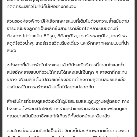
ที่ติดกระแสทั่วไปที่นี่ก็มีให้อย่างครบจบ
ส่วนของห้องพักจะมีให้เลือกหลายแบบที่เต็มไปด้วยความล้ำสมัยตาม
อารมณ์ของลูกค้าเป็นหลักซึ่งสามารถเลือกได้หลายแบบตามที่
ต้องการไม่ว่าจะเป็น ซิตีรูม, ซิตีสตูดิโอ, เทอร์เรซสตูดิโอ, เทอร์เรซ
สตูดิโอวิวน้ำพุ, เทอร์เรซสวีตเตียงเดี่ยว และอีกหลากหลายแบบที่น่า
สนใจ
หลังจากที่เข้ามาพักในโรงแรมแล้วก็ยังจะมีบริการที่น่าสนใจและล้ำ
สมัยอีกหลายแบบที่ชวนให้คุณได้หลงเสน่ห์ในทุก ๆ สายตาที่กระทบ
อย่าง ฟิตเนสที่เต็มไปด้วยเครื่องออกกำลังกายสุดทันสมัยและเอื้อ
ประโยชน์ในการสร้างกล้ามเนื้อได้อย่างปลอดภัย
สำหรับใครที่ชอบดูแลตัวเองให้ดูมีรสนิยมและดูภูมิฐานอยู่ตลอด ทาง
โรงแรมก็พร้อมเปิดให้บริการร้านสปาและร้านเสริมสวยที่พร้อมดูแล
คุณอย่างเป็นมืออาชีพและให้เกียรติทั้งต่อหน้าและลับหลัง
ส่วนใครที่ชอบงานศิลปะเป็นชีวิตจิตใจก็ต้องห้ามพลาดเด็ดขาดเพราะ