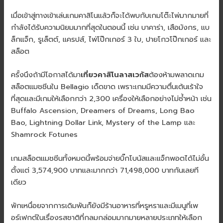
เมื่อเข้าสู่ทางเข้าเล่นเกมคาสิโนแล้วก็จะได้พบกับเกมโต๊ะไพ่มากมายที่
กำลังได้รับความนิยมมากที่สุดในตอนนี้ เช่น บาคาร่า, เสือมังกร, แบ
ล็กแจ็ก, รูเล็ตต์, แครปส์, ไพ่โป๊กเกอร์ 3 ใบ, ปายโกวโป๊กเกอร์ และ
สล็อต
ครั้งนึงถ้ามีโอกาสได้มา
เที่ยวคาสิโนลาสเวกัส
ต้องห้ามพลาดเกม
สล็อตแมชชีนใน Bellagio เด็ดขาด เพราะเกมมีความตื่นเต้นเร้าใจ
ที่สุดและมีเกมให้เลือกกว่า 2,300 เครื่องให้เลือกอย่างไม่ซ้ำหน้า เช่น
Buffalo Ascension, Dreamers of Dreams, Long Bao
Bao, Lightning Dollar Link, Mystery of the Lamp และ
Shamrock Fotunes
เกมสล็อตแมชชีนทั้งหมดนี้พร้อมจ่ายบิ๊กโบนัสและแจ็กพอตได้ไม่อั้น
ตั้งแต่ 3,574,900 บาทและมากกว่า 71,498,000 บาทกันเลยที
เดียว
พักเหนื่อยจากการเดิมพันก็ยังมีร้านอาหารที่หรูหราและมีเมนูที่เพ
อร์เฟกต์ในเรื่องรสชาติที่กลมกล่อมมากมายหลายประเภทให้เลือก