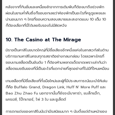
หลังจากที่กินอิ่มและเหนื่อยล้าจากการเดิมพันก็ต้องมาถึงช่วงพัก
ผ่อนในยามค่ำคืนซึ่งก็ขอบอกเลยว่าห้องพักเป็นอะไรที่หรูดูแพงและ
น่านอนมาก ๆ ใครที่ชอบความสงบสบายและสะอาดแบบ 10 เต็ม 10
ก็ต้องเลือกที่นี่ได้เลยรับรองไม่มีผิดหวัง
10. The Casino at The Mirage
มิราจเป็นคาสิโนขนาดใหญ่ที่มีชื่อเสียงอีกหนึ่งแห่งในลาสเวกัสในด้าน
บริการเกมคาสิโนครบทุกรสชาติอย่างกลมกล่อม โดยเฉพาะใครที่
ชอบเกมสล็อตเป็นอันดับ 1 ก็ต้องห้ามพลาดเด็ดขาดเพราะเล่ากันว่า
สล็อตแมชชีนของที่นี่เป็นอะไรที่แตกง่ายที่สุดอย่างที่ไม่มีที่ไหนเหมือน
เกมสล็อตที่มีชื่อเสียงที่ทั้งมือใหม่และผู้ที่มีประสบการณ์แนะนำให้เล่น
ก็คือ Buffalo Grand, Dragon Link, Huff N’ More Puff และ
Bao Zhu Zhao Fu นอกจากนั้นก็ยังจะมีบาคาร่า, แบล็กแจ็ก,
แครปส์, โป๊กเกอร์, ไพ่ 3 ใบ และรูเล็ตต์
การตกแต่งของคาสิโนนับว่ามีรสนิยมมาก ๆ นับตั้งแต่ด้านหน้าของ