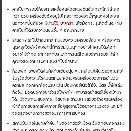
คาสิโน: พร้อมให้บริการเครื่องสล็อตแมชชีนอัปเกรดใหม่ล่าสุด
กว่า 850 เครื่องซึ่งตั้งอยู่ไม่ไกลจากวิวของน้ำพุและหอไอเฟล
นอกจากนั้นก็ยังจะมีเกม
โต๊ะบาคาร่า
, เสือมังกร, รูเล็ตต์ และเกม
คาสิโนที่ได้รับความนิยมอื่น ๆ อีกมากมาย
ร้านอาหาร: ไม่ว่าอยากจะกินของหวานเครปอร่อย ๆ หรืออาหาร
สุดหรูสไตล์ฝรั่งเศสที่นี่ก็พร้อมมีเมนูทุกอย่างให้คุณได้เลือก
อย่างไม่จำกัด อาหารทุกประเภทการันตีได้เลยว่าพร้อมจะทำให้
คุณเจริญอาหารและหลงรักไปอีกนาน
ห้องพัก: เพียงได้สัมผัสกับเตียงนุ่น ๆ ภายในแค่คืนเดียวคุณก็จะ
รับรู้ได้ถึงความโรแมนติกและความครบเครื่องของการอำนวย
ความสะดวกจากโรงแรม เช่น มีอินเทอร์เน็ตให้ใช้, มีสระน้ำให้เล่น
ทั้งวัน, มีจุดบริการชาร์จรถไฟฟ้าให้, สามารถนำสัตว์เลี้ยงเข้ามา
ได้, มีจุดฟิตเนสบริการ, มีสปาและร้านเสริมสวยอย่างครบเครื่อง,
เข้าถึงการบริการผู้พิการหรือผู้สูงอายุได้อย่างครบวงจร และมีที่
จอดรถอย่างกว้างขวางบริการสำหรับคุณ
สถานบันเทิงในยามค่ำคืน: ไม่ต้องกลัวว่าเมื่อตะวันตกดินกิจกรรม
ต่าง ๆ จะดรอปลงเหมือนตอนกลางวันรึเปล่า เพราะที่คาสิโน